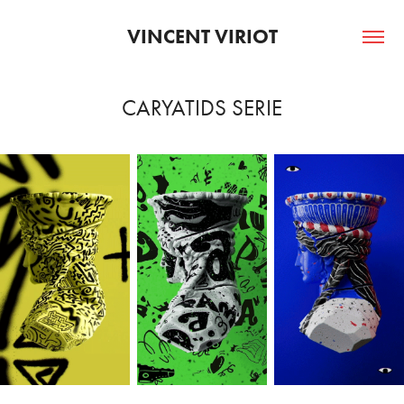
VINCENT VIRIOT
CARYATIDS SERIE